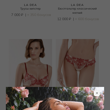
LA DEA
LA DEA
Трусы хипстер
Бюстгальтер классический
мягкий
7 000
₽
|
+ 350 бонусов
12 000
₽
|
+ 600 бонусов
LA DEA
LA DEA
Бюстгальтер классический
Трусы хипстер