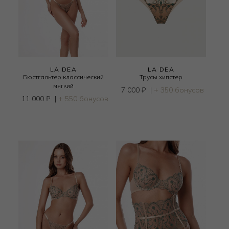
LA DEA
LA DEA
Бюстгальтер классический
Трусы хипстер
мягкий
7 000
₽
|
+ 350 бонусов
11 000
₽
|
+ 550 бонусов