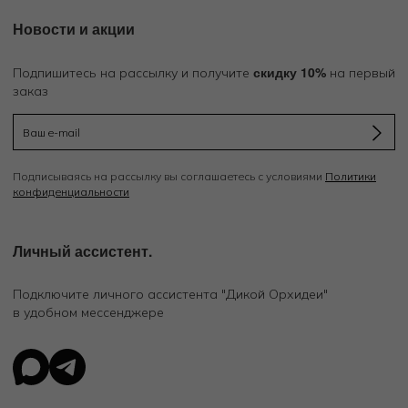
Новости и акции
скидку 10%
Подпишитесь на рассылку и получите
на первый
заказ
Подписываясь на рассылку вы соглашаетесь с условиями
Политики
конфиденциальности
Личный ассистент.
Подключите личного ассистента "Дикой Орхидеи"
в удобном мессенджере