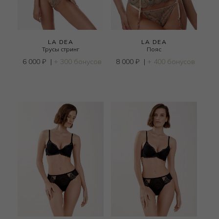
LA DEA
LA DEA
Трусы стринг
Пояс
6 000
₽
|
+ 300 бонусов
8 000
₽
|
+ 400 бонусов