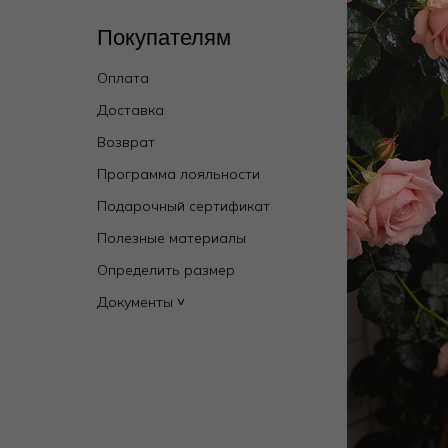
Покупателям
Кат
Оплата
Wild 
брен
Доставка
Купал
Возврат
Новин
Программа лояльности
Мужск
Подарочный сертификат
Бель
Полезные материалы
Одежд
Определить размер
Дома
Документы ˅
Пляж