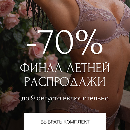
алог
О компании
Orchid — коллекции собственного
О нас
да
Магазины
ьники
Контакты
ки
Новости
ой ассортимент
Наше производство
е
Прием товара на комисс
а для спорта
Стать партнером
шняя одежда
ная одежда