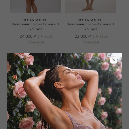
RODASOLEIL
RODASOLEIL
Купальник слитный с мягкой
Купальник слитный с мягкой
чашкой
чашкой
24 000
₽
|
+ 1200
23 000
₽
|
+ 1150
бонусов
бонусов