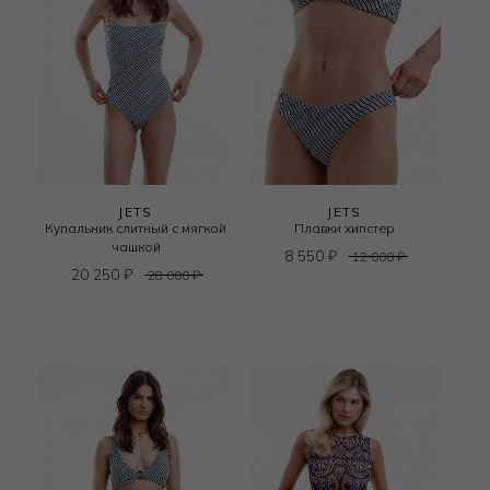
JETS
JETS
Купальник слитный с мягкой
Плавки хипстер
чашкой
8 550
₽
12 000
₽
20 250
₽
28 000
₽