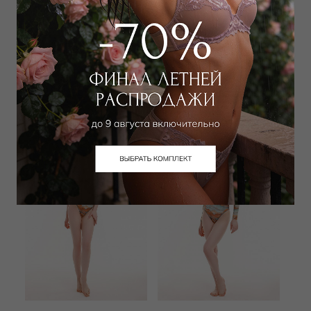
RODASOLEIL
RODASOLEIL
Купальник слитный с мягкой
Купальник слитный
чашкой
24 000
₽
|
+ 1200
25 000
₽
|
+ 1250
бонусов
бонусов