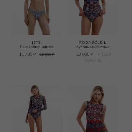
JETS
RODASOLEIL
Лиф холтер мягкий
Купальник слитный
11 700
₽
23 000
₽
|
+ 1150
16 000
₽
бонусов