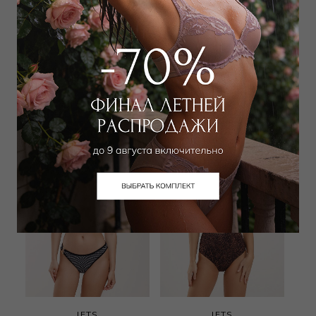
JETS
BELIZA
Лиф треугольник
Лиф треугольник
14 000
₽
|
+ 700 бонусов
9 180
₽
15 000
₽
JETS
JETS