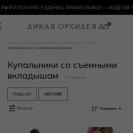
•
ПРИ ПОКУПКЕ 3 ЕДИНИЦ ЛИНИИ GRUNGE — ИЗДЕЛИЕ П
Главная
Каталог
Женские купальники
Лифы
Купальники со съемными вкладышам
Купальники со съемными
вкладышам
11 товаров
ПУШ-АП
МЯГКИЙ
Фильтр
Новинки