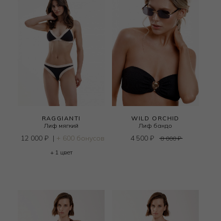
RAGGIANTI
WILD ORCHID
Лиф мягкий
Лиф бандо
12 000
₽
|
+ 600 бонусов
4 500
₽
8 000
₽
+ 1 цвет