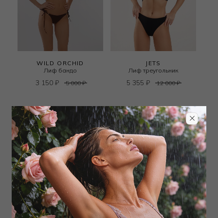
WILD ORCHID
JETS
Лиф бандо
Лиф треугольник
3 150
₽
5 355
₽
5 000
₽
12 000
₽