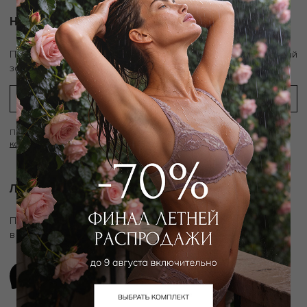
Новости и акции
скидку 10%
Подпишитесь на рассылку и получите
на первый
заказ
Подписываясь на рассылку вы соглашаетесь с условиями
Политики
конфиденциальности
Личный ассистент.
Подключите личного ассистента "Дикой Орхидеи"
в удобном мессенджере