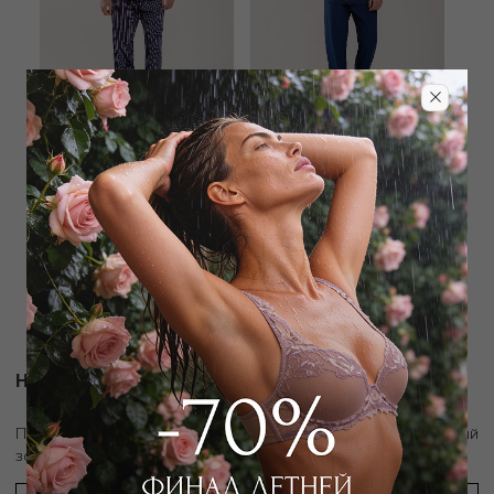
AMBASSADOR
AMBASSADOR
Пижама рубашка / брюки
Пижама рубашка / брюки
11 250
₽
9 900
₽
25 000
₽
22 000
₽
Новости и акции
скидку 10%
Подпишитесь на рассылку и получите
на первый
заказ