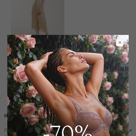
BEATRICE
Юбка
3 825
₽
18 000
₽
Новости и акции
скидку 10%
Подпишитесь на рассылку и получите
на первый