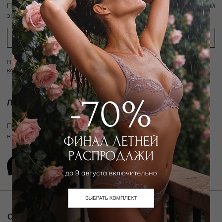
скидку 10%
Подпишитесь на рассылку и получите
на первый
заказ
Подписываясь на рассылку вы соглашаетесь с условиями
Политики
конфиденциальности
Личный ассистент.
Подключите личного ассистента "Дикой Орхидеи"
в удобном мессенджере
О компании
Покупателям