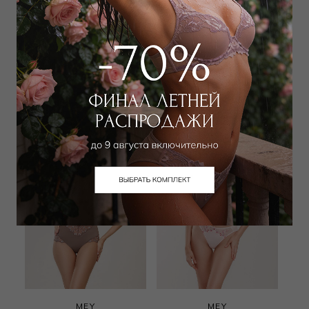
MEY
MEY
Бюстгальтер балконет
Трусы хипстер
мягкий
4 050
₽
9 000
₽
8 100
₽
18 000
₽
+ 1 цвет
+ 2 цвета
MEY
MEY