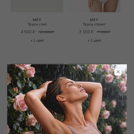
MEY
MEY
Трусы слип
Трусы стринг
4 500
₽
3 150
₽
10 000
₽
7 000
₽
+ 1 цвет
+ 1 цвет