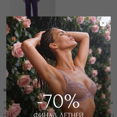
MEY
Пижама рубашка / брюки
28 350
₽
45 000
₽
Новости и акции
скидку 10%
Подпишитесь на рассылку и получите
на первый
заказ