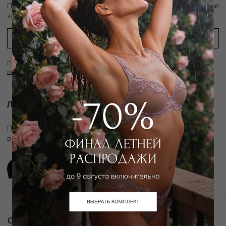
скидку 10%
Подпишитесь на рассылку и получите
на первый
заказ
Подписываясь на рассылку вы соглашаетесь с условиями
Политики
конфиденциальности
Личный ассистент.
Подключите личного ассистента "Дикой Орхидеи"
в удобном мессенджере
О компании
Покупателям