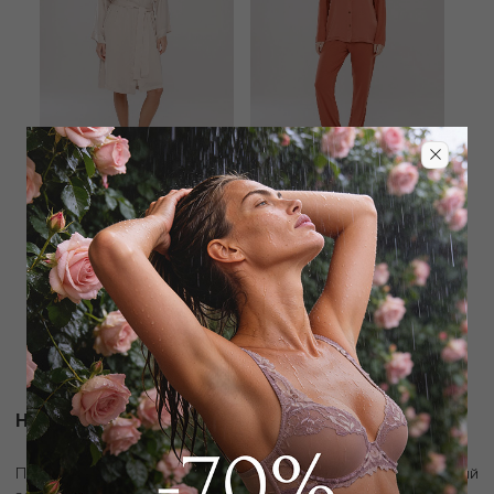
PLUTO
PLUTO
Халат
Пижама рубашка / брюки
12 150
₽
12 240
₽
31 000
₽
37 000
₽
Новости и акции
скидку 10%
Подпишитесь на рассылку и получите
на первый