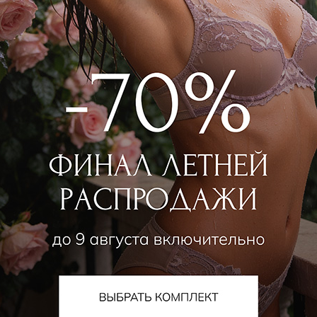
алог
О компании
Orchid — коллекции собственного
О нас
да
Магазины
ьники
Контакты
ки
Новости
ой ассортимент
Наше производство
е
Прием товара на комисс
а для спорта
Стать партнером
шняя одежда
ная одежда