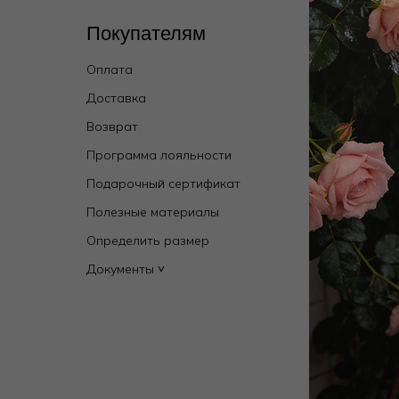
Покупателям
Кат
Оплата
Wild 
брен
Доставка
Купал
Возврат
Новин
Программа лояльности
Мужск
Подарочный сертификат
Бель
Полезные материалы
Одежд
Определить размер
Дома
Документы ˅
Пляж