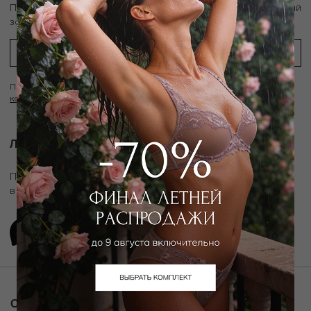
скидку 10%
Подпишитесь на рассылку и получите
на первый
заказ
Подписываясь на рассылку вы соглашаетесь с условиями
Политики
конфиденциальности
Личный ассистент.
Подключите личного ассистента "Дикой Орхидеи"
в удобном мессенджере
О компании
Покупателям