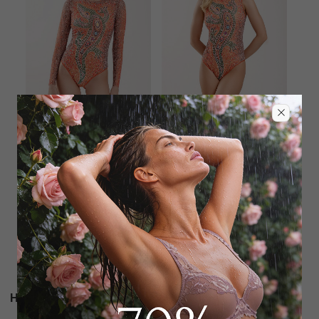
RODASOLEIL
RODASOLEIL
Купальник слитный
Купальник слитный
23 000
₽
|
+ 1150
23 000
₽
|
+ 1150
бонусов
бонусов
Новости и акции