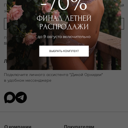
скидку 10%
Подпишитесь на рассылку и получите
на первый
заказ
Подписываясь на рассылку вы соглашаетесь с условиями
Политики
конфиденциальности
Личный ассистент.
Подключите личного ассистента "Дикой Орхидеи"
в удобном мессенджере
О компании
Покупателям