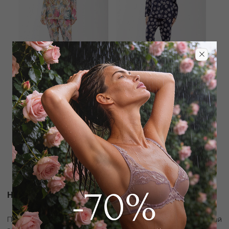
ROSCH
ROSCH
Пижама рубашка / брюки
Пижама рубашка / брюки
13 050
₽
14 400
₽
29 000
₽
32 000
₽
Новости и акции
скидку 10%
Подпишитесь на рассылку и получите
на первый