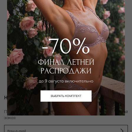
WILD ORCHID
Лиф топ
4 950
₽
8 000
₽
Новости и акции
скидку 10%
Подпишитесь на рассылку и получите
на первый
заказ