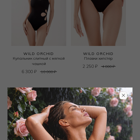
WILD ORCHID
WILD ORCHID
Купальник слитный с мягкой
Плавки хипстер
чашкой
2 250
₽
4 000
₽
6 300
₽
10 000
₽