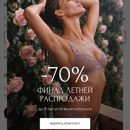
Новости и акции
скидку 10%
Подпишитесь на рассылку и получите
на первый
заказ
Подписываясь на рассылку вы соглашаетесь с условиями
Политики
конфиденциальности
Личный ассистент.
Подключите личного ассистента "Дикой Орхидеи"
в удобном мессенджере