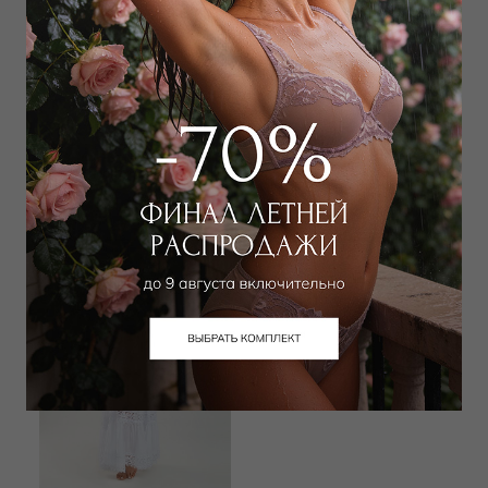
RODASOLEIL
BEATRICE
Юбка
Юбка
14 000
₽
|
+ 700 бонусов
3 825
₽
18 000
₽