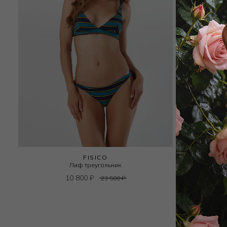
FISICO
Лиф треугольник
10 800
₽
23 500
₽