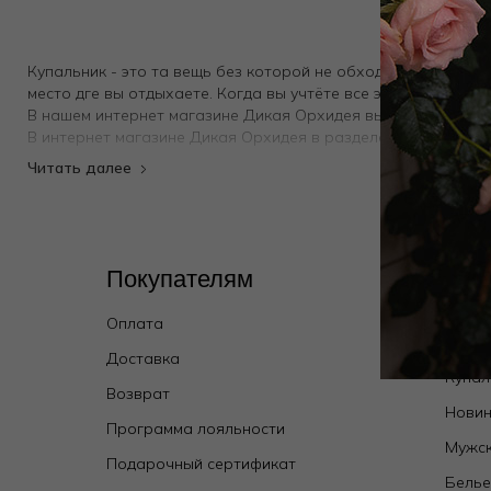
Купальник - это та вещь без которой не обходится ни одно
место дге вы отдыхаете. Когда вы учтёте все эти факторы, 
В нашем интернет магазине Дикая Орхидея вы можете купит
В интернет магазине Дикая Орхидея в разделе "Sale купаль
Покупателям
Кат
Оплата
Wild 
брен
Доставка
Купал
Возврат
Новин
Программа лояльности
Мужск
Подарочный сертификат
Бель