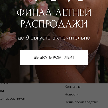
 путешествие на море. Чтобы подобрать себе купальник, нужно у
то сможете правильно выбрать и купить себе купальник.
ь лучшие европейские и российские бренды купальниов.
ники" вы сможете купить со скидкой себе купальники разных мо
алог
О компании
Orchid — коллекции собственного
О нас
да
Магазины
ьники
Контакты
ки
Новости
ой ассортимент
Наше производство
е