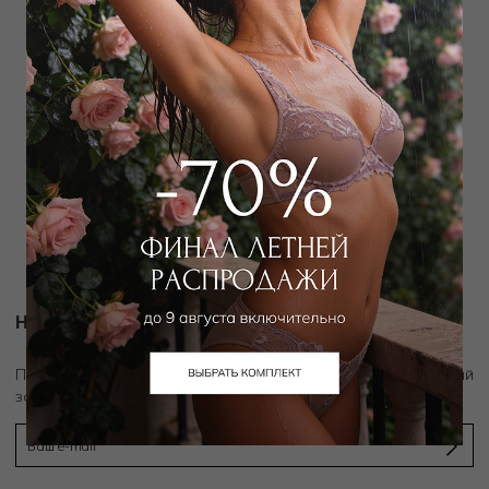
OROBLU
OROBLU
Гольфы
Гольфы
1 000
₽
|
+ 50 бонусов
1 500
₽
|
+ 75 бонусов
Новости и акции
скидку 10%
Подпишитесь на рассылку и получите
на первый
заказ