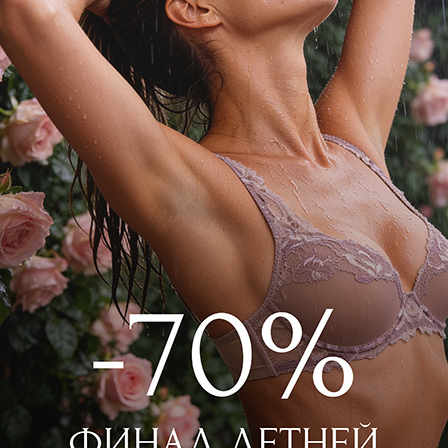
WILD ORCHID
WILD ORCHID
Комбинезон длинный
Комбинезон длинный
 000
₽
|
+ 550 бонусов
9 350
₽
|
+ 468 
11 000
₽
+ 1 цвет