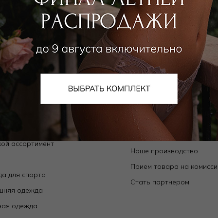
алог
О компании
Orchid — коллекции собственного
О нас
да
Магазины
ьники
Контакты
ки
Новости
ой ассортимент
Наше производство
е
Прием товара на комисс
а для спорта
Стать партнером
шняя одежда
ная одежда