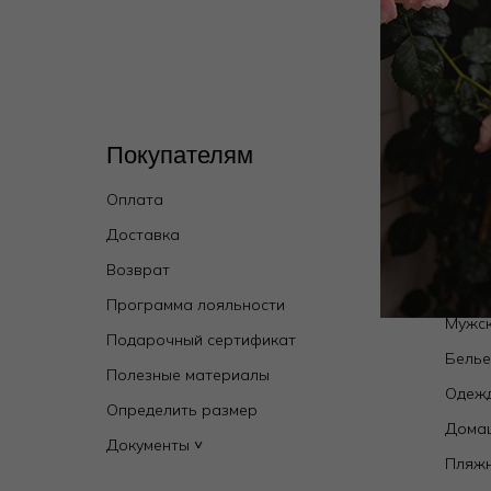
Покупателям
Кат
Оплата
Wild 
брен
Доставка
Купал
Возврат
Новин
Программа лояльности
Мужск
Подарочный сертификат
Бель
Полезные материалы
Одежд
Определить размер
Дома
Документы ˅
Пляж