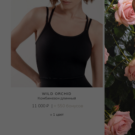
WILD ORCHID
Комбинезон длинный
11 000
₽
|
+ 550 бонусов
11
+ 1 цвет