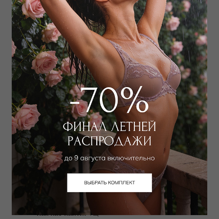
возвратов и выдача
интернет-заказов.
Подробно
Купить Online
Магазин Дикая
Орхидея, Неглинная
ТЦ, Москва
пл. Трубная, д.2
Трубная
пн-вс с 10 до 22
+7 (495) 775-5032 доб.
500032
Как нас найти:
ТЦ