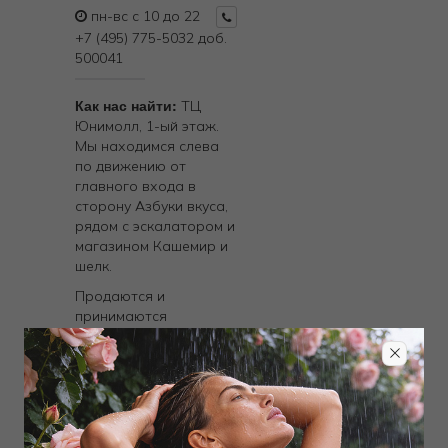
пн-вс с 10 до 22
+7 (495) 775-5032 доб.
500041
Как нас найти:
ТЦ
Юнимолл, 1-ый этаж.
Мы находимся слева
по движению от
главного входа в
сторону Азбуки вкуса,
рядом с эскалатором и
магазином Кашемир и
шелк.
Продаются и
принимаются
электронные
подарочные
сертификаты и
пластиковые
подарочные карты.
Производится прием