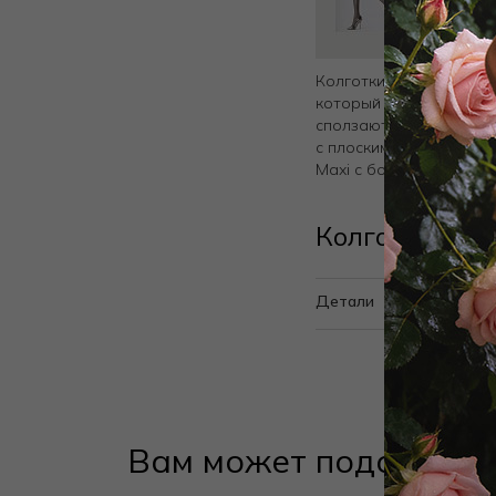
Колготки со специальн
который устраняет неп
сползают. Полупрозрач
с плоскими швами и хл
Maxi с большой ластов
Колготки VO
Детали
Вам может подойти