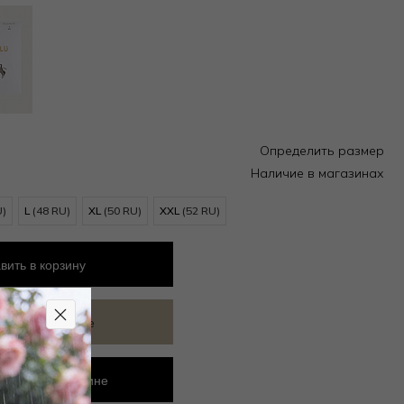
Определить размер
Наличие в магазинах
U)
L
(48 RU)
XL
(50 RU)
XXL
(52 RU)
вить
в корзину
ить в избранное
ровать в магазине