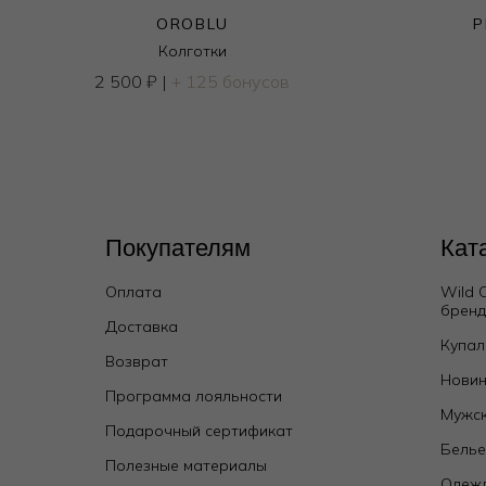
OROBLU
P
Колготки
2 500
₽
|
+ 125 бонусов
Покупателям
Кат
Оплата
Wild 
брен
Доставка
Купал
Возврат
Новин
Программа лояльности
Мужск
Подарочный сертификат
Бель
Полезные материалы
Одежд