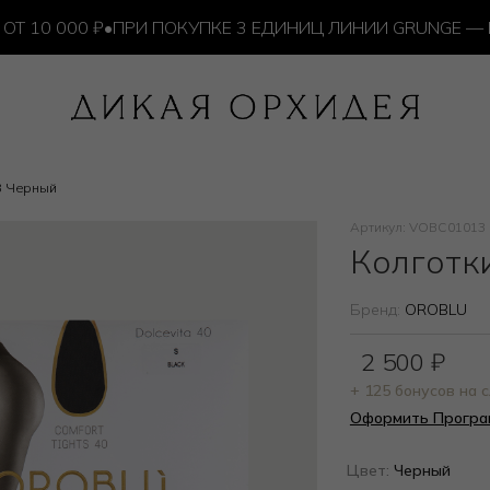
0 000 ₽
•
ПРИ ПОКУПКЕ 3 ЕДИНИЦ ЛИНИИ GRUNGE — ИЗ
3 Черный
Артикул: VOBC01013
Колготк
Бренд:
OROBLU
2 500
₽
+ 125 бонусов на
Оформить Програ
Цвет:
Черный