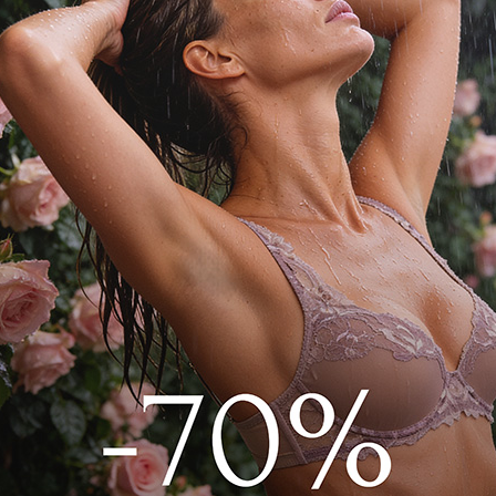
ым, очень мягким и удобным поясом,
риятные ощущения в области талии. Не
ные, однородные по всей длине колготки
опчатобумажной ластовицей. Размер
ицей.
BC01013 Черный