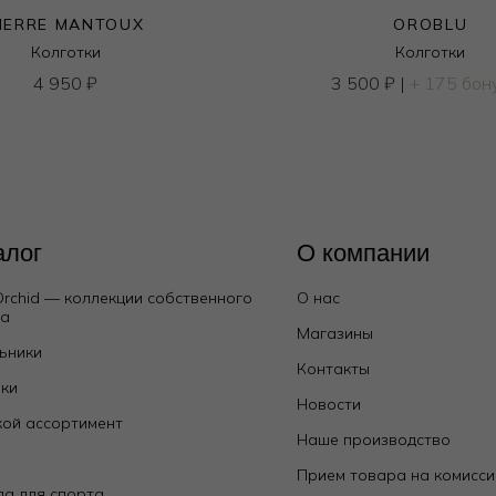
IERRE MANTOUX
OROBLU
Колготки
Колготки
4 950
₽
3 500
₽
|
+ 175 бон
алог
О компании
Orchid — коллекции собственного
О нас
да
Магазины
ьники
Контакты
ки
Новости
ой ассортимент
Наше производство
е
Прием товара на комисс
а для спорта