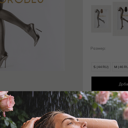
Размер:
S
(44 RU)
M
(46 R
Доба
Добав
Заброни