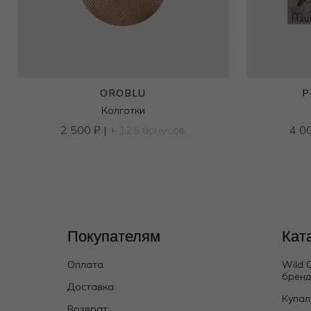
OROBLU
P
Колготки
2 500
₽
|
+ 125 бонусов
4 0
Покупателям
Кат
Оплата
Wild 
брен
Доставка
Купал
Возврат