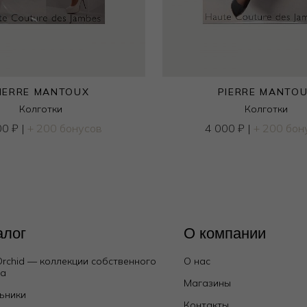
IERRE MANTOUX
PIERRE MANTO
Колготки
Колготки
00
₽
|
+ 200 бонусов
4 000
₽
|
+ 200 бон
алог
О компании
Orchid — коллекции собственного
О нас
да
Магазины
ьники
Контакты