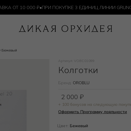
ОТ 10 000 ₽
•
ПРИ ПОКУПКЕ 3 ЕДИНИЦ ЛИНИИ GRUNGE 
9 Бежевый
Артикул: VOBC01099
Колготки
Бренд:
OROBLU
2 000
₽
+ 100 бонусов на следующую покуп
Оформить Программу лояльности
Цвет:
Бежевый