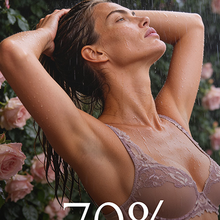
 С хлопчатобумажной
товицей.