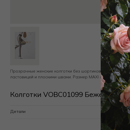
Прозрачные женские колготки без шортиков с эластаном.
ластовицей и плоскими швами. Размер MAXI с большой лас
Колготки VOBC01099 Бежевый
Детали