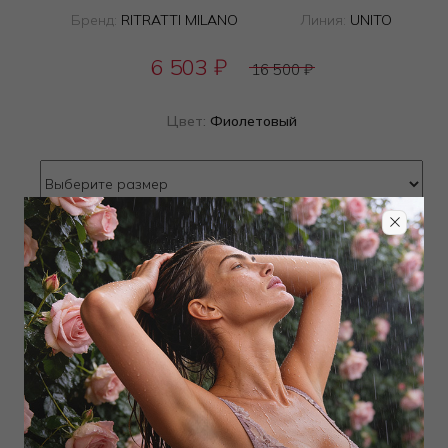
Бренд:
RITRATTI MILANO
Линия:
UNITO
6 503
₽
16 500
₽
Цвет:
Фиолетовый
Определить размер
Наличие в магазинах
Добавить
в корзину
Добавить в избранное