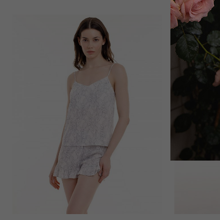
14 000
₽
Лиф мягкий треугольник
9 000
₽
14 000
₽