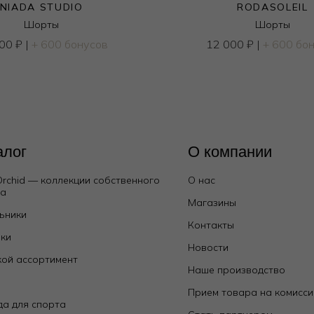
NIADA STUDIO
RODASOLEIL
Шорты
Шорты
000
₽
|
+ 600 бонусов
12 000
₽
|
+ 600 бо
алог
О компании
Orchid — коллекции собственного
О нас
да
Магазины
ьники
Контакты
ки
Новости
ой ассортимент
Наше производство
е
Прием товара на комисс
а для спорта