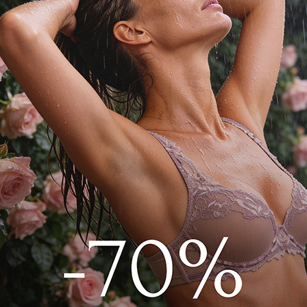
 льна LEAN на резинке и завязками
и карманы для большего удобства в
.081.7000.1004P Принт