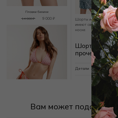
Плавки бикини
9 000
₽
14 000
₽
Шорты из премиального
имеют свободный крой 
носке.
Шорты S25.SR
прочее
Детали
Вам может подойти
Лиф мягкий треугольник
9 000
₽