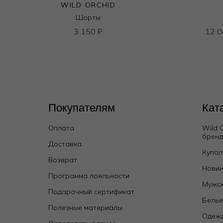
WILD ORCHID
Шорты
3 150
₽
12 
Покупателям
Кат
Оплата
Wild 
брен
Доставка
Купал
Возврат
Новин
Программа лояльности
Мужск
Подарочный сертификат
Бель
Полезные материалы
Одежд