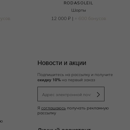
RODASOLEIL
Шорты
нусов
12 000
₽
|
+ 600 бонусов
Новости и акции
Подпишитесь на рассылку и получите
скидку 10%
на первый заказ
Я
соглашаюсь
получать рекламную
рассылку
ию
Личный ассистент