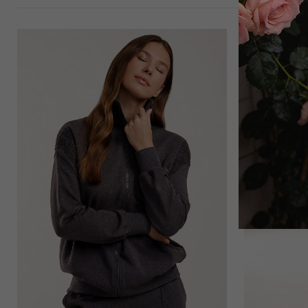
23 000
₽
Брюки
15 750
₽
25 000
₽