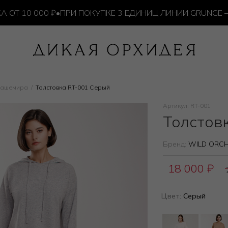
10 000 ₽
•
ПРИ ПОКУПКЕ 3 ЕДИНИЦ ЛИНИИ GRUNGE — И
 кашемира
Толстовка RT-001 Серый
Артикул: RT-001
Толстов
Бренд:
WILD ORCH
18 000
₽
Цвет:
Серый