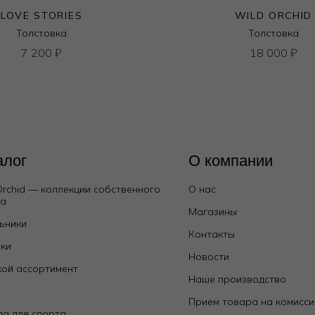
LOVE STORIES
WILD ORCHID
Толстовка
Толстовка
7 200
₽
18 000
₽
алог
О компании
Orchid — коллекции собственного
О нас
да
Магазины
ьники
Контакты
ки
Новости
ой ассортимент
Наше производство
е
Прием товара на комисс
а для спорта