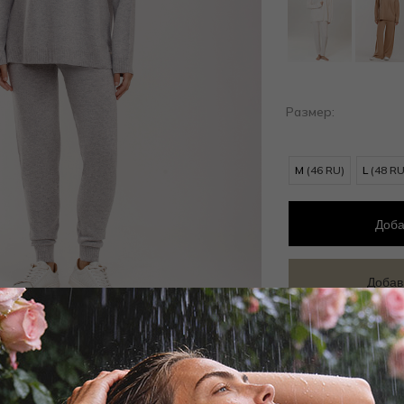
Размер:
M
(46 RU)
L
(48 RU
Доба
Добав
Заброни