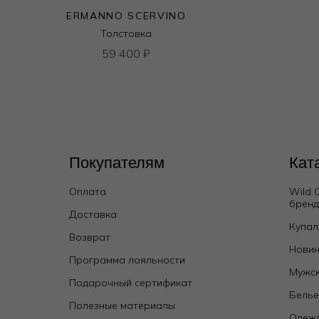
ERMANNO SCERVINO
Толстовка
59 400
₽
Покупателям
Кат
Оплата
Wild 
Брюки
брен
Доставка
15 750
₽
25 000
₽
Купал
Возврат
Новин
Программа лояльности
Мужск
Подарочный сертификат
Бель
Полезные материалы
Одежд