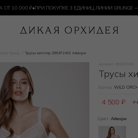
10 000 ₽
•
ПРИ ПОКУПКЕ 3 ЕДИНИЦ ЛИНИИ GRUNGE — ИЗ
вные трусы
Трусы хипстер 2993F2401 Айвори
Артикул: 2993F2401
Трусы х
Бренд:
WILD ORCH
4 500
₽
7
Цвет:
Айвори