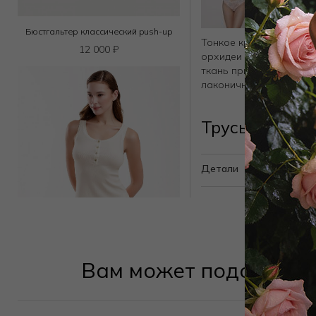
Бюстгальтер классический push-up
Тонкое кружево с цвет
12 000
₽
орхидеи — символа ро
ткань придаёт модели 
лаконичность дизайна.
Трусы хипсте
Детали
Вам может подойти
Шорты
3 150
₽