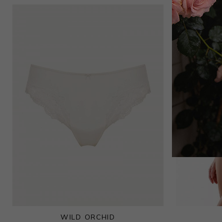
6 000
₽
Топ
4 950
₽
9 000
₽
WILD ORCHID