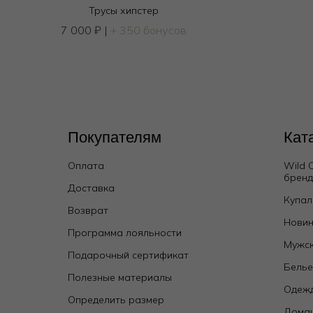
Трусы хипстер
7 000
₽
|
+ 350 бонусов
Покупателям
Кат
Оплата
Wild 
брен
Доставка
Бюстгальтер топ мягкий
Купал
Возврат
4 500
₽
9 000
₽
Новин
Программа лояльности
Мужск
Подарочный сертификат
Бель
Полезные материалы
Одежд
Определить размер
Дома