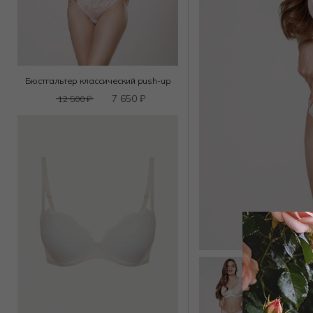
Бюстгальтер классический push-up
7 650
₽
12 500
₽