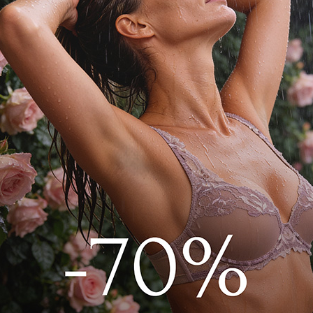
очным мотивом напоминает лепестки
скоши и чувственности. Полупрозрачная
нотку романтичности, сохраняя при этом
р 2993F2401 Айвори