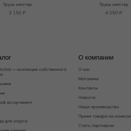
Трусы хипстер
Трусы хипстер
3 150
₽
4 050
₽
алог
О компании
Orchid — коллекции собственного
О нас
да
Магазины
ьники
Контакты
ки
Новости
ой ассортимент
Наше производство
е
Прием товара на комисс
а для спорта
Стать партнером
шняя одежда