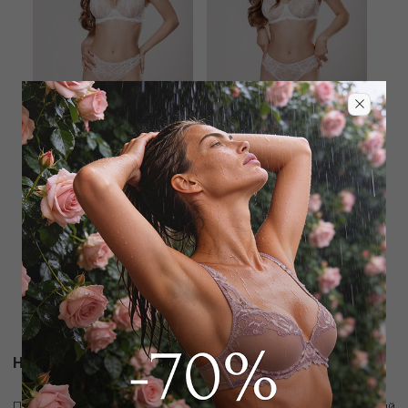
WILD ORCHID
WILD ORCHID
Бюстгальтер классический
Трусы хипстер
push-up
4 250
₽
7 000
₽
7 225
₽
12 500
₽
Новости и акции
скидку 10%
Подпишитесь на рассылку и получите
на первый