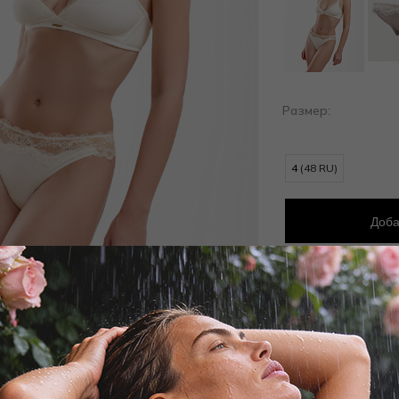
Размер:
4
(48 RU)
Доба
Добав
Заброни