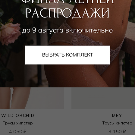
WILD ORCHID
MEY
Трусы хипстер
Трусы хипстер
4 050
₽
3 150
₽