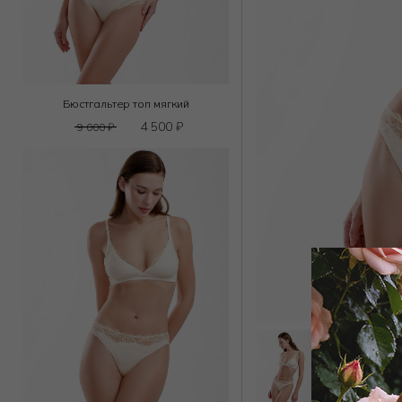
Бюстгальтер топ мягкий
4 500
₽
9 000
₽