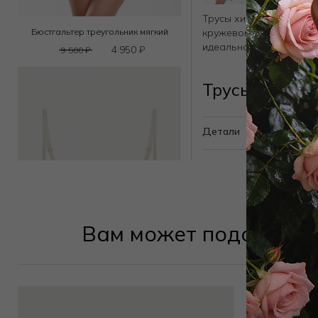
Трусы хипстер из нежн
кружевом - подчеркива
Бюстгальтер треугольник мягкий
идеально держат форм
4 950
₽
9 500
₽
Трусы хипсте
Детали
Вам может подойти
Бюстгальтер классический push-up
12 000
₽