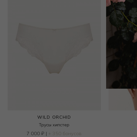
Шорты
3 150
₽
6 000
₽
WILD ORCHID
Трусы хипстер
7 000
₽
|
+ 350 бонусов