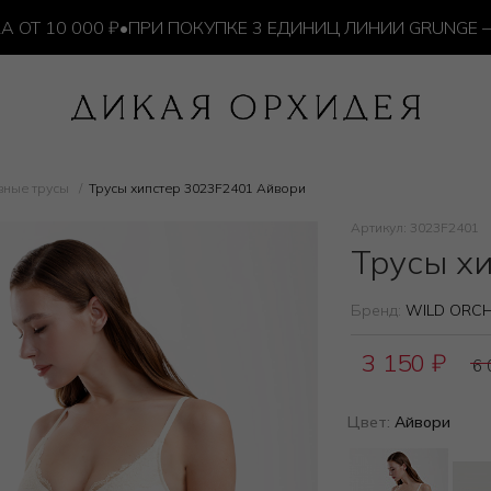
10 000 ₽
•
ПРИ ПОКУПКЕ 3 ЕДИНИЦ ЛИНИИ GRUNGE — И
вные трусы
Трусы хипстер 3023F2401 Айвори
Артикул: 3023F2401
Трусы х
Бренд:
WILD ORCH
3 150
₽
6
Цвет:
Айвори