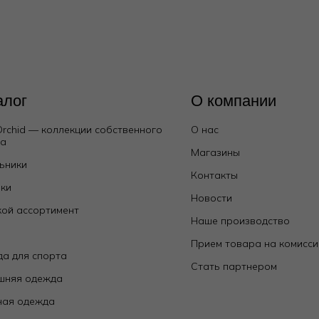
алог
О компании
Orchid — коллекции собственного
О нас
да
Магазины
ьники
Контакты
ки
Новости
ой ассортимент
Наше производство
е
Прием товара на комисс
а для спорта
Стать партнером
шняя одежда
ная одежда