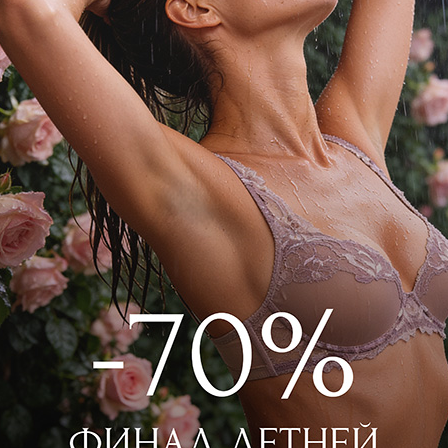
ого как шёлк модала декорированы
ют линию бедер, не оставляют следов,
у и подходят под облегающую одежду
р 3023F2401 Айвори