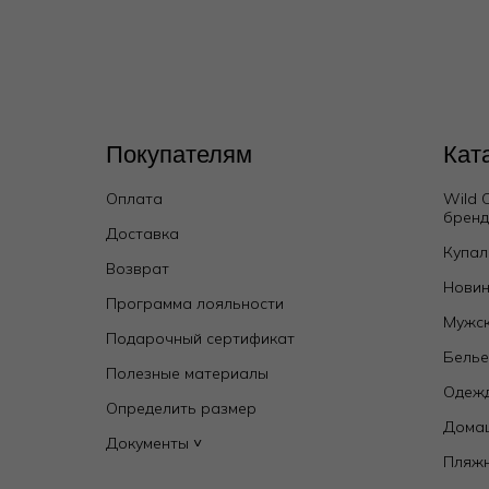
Покупателям
Кат
Оплата
Wild 
брен
Доставка
Купал
Возврат
Новин
Программа лояльности
Топ
Мужск
4 950
₽
9 000
₽
Подарочный сертификат
Бель
Полезные материалы
Одежд
Определить размер
Дома
Документы ˅
Пляж