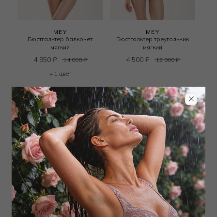
MEY
MEY
Бюстгальтер балконет
Бюстгальтер треугольник
мягкий
мягкий
4 950
₽
4 500
₽
14 000
₽
12 000
₽
+ 1 цвет