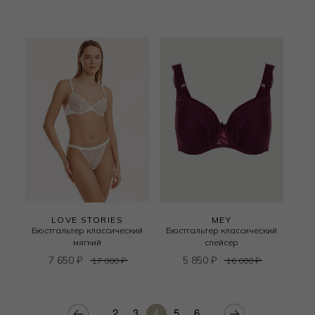
LOVE STORIES
MEY
Бюстгальтер классический
Бюстгальтер классический
мягкий
спейсер
7 650
₽
5 850
₽
17 000
₽
16 000
₽
2
3
4
5
6