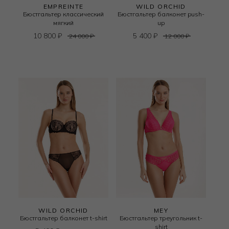
EMPREINTE
WILD ORCHID
Бюстгальтер классический
Бюстгальтер балконет push-
мягкий
up
10 800
₽
5 400
₽
24 000
₽
12 000
₽
WILD ORCHID
MEY
Бюстгальтер балконет t-shirt
Бюстгальтер треугольник t-
shirt