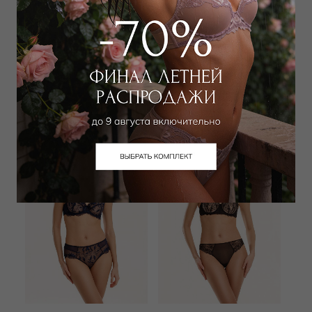
MEY
WILD ORCHID
Бюстгальтер классический
Бюстгальтер классический
спейсер
мягкий
5 850
₽
6 300
₽
16 000
₽
10 000
₽
+ 1 цвет