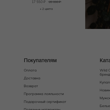
17 550
₽
28 000
₽
+ 2 цвета
Покупателям
Кат
Оплата
Wild 
брен
Доставка
Купал
Возврат
Новин
Программа лояльности
Мужск
Подарочный сертификат
Бель
Полезные материалы