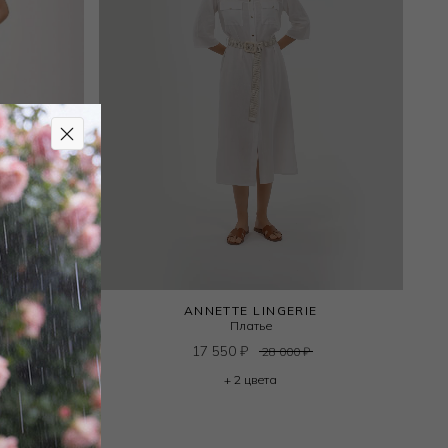
ANNETTE LINGERIE
Платье
17 550
₽
28 000
₽
+ 2 цвета