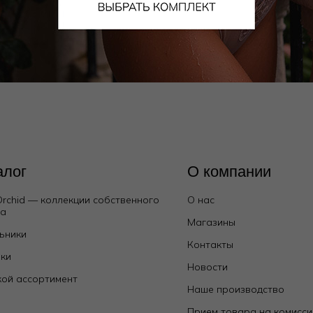
17 550
₽
28 000
₽
+ 2 цвета
алог
О компании
Orchid — коллекции собственного
О нас
да
Магазины
ьники
Контакты
ки
Новости
ой ассортимент
Наше производство
е
Прием товара на комисс