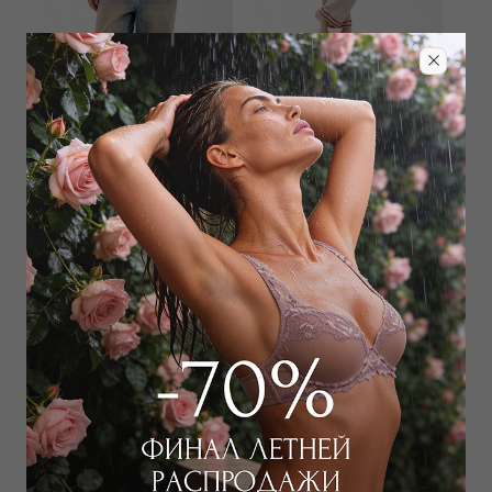
NOTSHY
NOTSHY
Свитер
Брюки
18 000
₽
14 400
₽
33 000
₽
27 000
₽