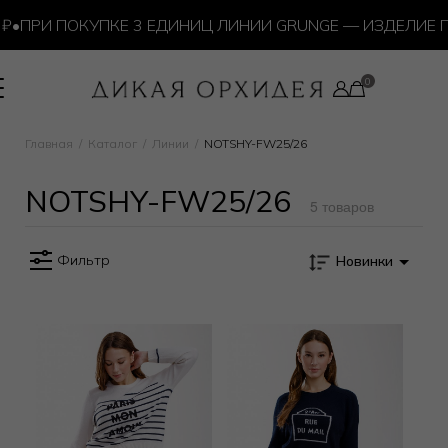
•
ПРИ ПОКУПКЕ 3 ЕДИНИЦ ЛИНИИ GRUNGE — ИЗДЕЛИЕ П
Главная
Каталог
Линии
NOTSHY-FW25/26
NOTSHY-FW25/26
5 товаров
Фильтр
Новинки