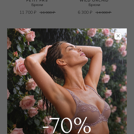
PETIT PAS
WILD ORCHID
Брюки
Брюки
11 700
₽
6 300
₽
16 000
₽
14 000
₽
WILD ORCHID
WILD ORCHID
Шорты
Брюки
7 200
₽
6 300
₽
10 000
₽
11 000
₽