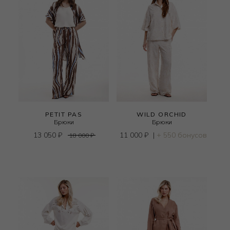
PETIT PAS
WILD ORCHID
Брюки
Брюки
13 050
₽
11 000
₽
|
+ 550 бонусов
18 000
₽