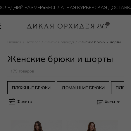
ЛЕДНИЙ РАЗМЕР
•
БЕСПЛАТНАЯ КУРЬЕРСКАЯ ДОСТАВКА ОТ
Главная
Каталог
Женская одежда
Женские брюки и шорты
Женские брюки и шорты
179 товаров
ПЛЯЖНЫЕ БРЮКИ
ДОМАШНИЕ БРЮКИ
ПЛЯЖ
Фильтр
Хиты