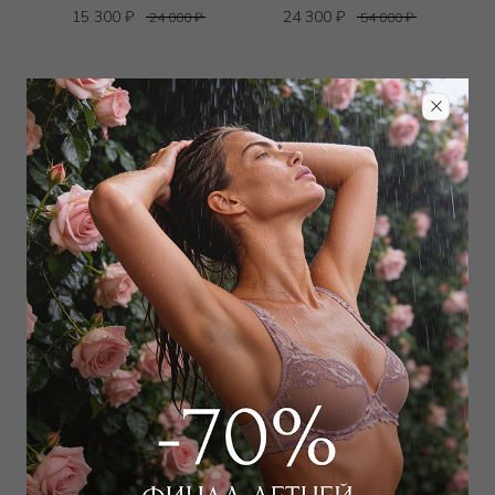
15 300
₽
24 300
₽
24 000
₽
54 000
₽
LEAH
DAVID
Платье
Платье
23 400
₽
10 800
₽
52 000
₽
17 000
₽