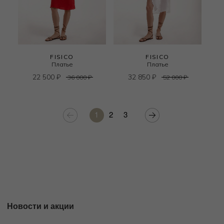
FISICO
FISICO
Платье
Платье
22 500
₽
32 850
₽
36 000
₽
52 000
₽
1
2
3
Новости и акции