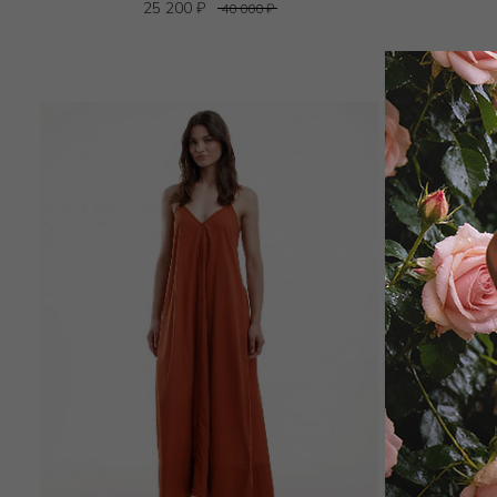
25 200
₽
40 000
₽