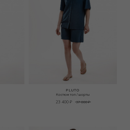
PLUTO
Костюм топ / шорты
23 400
₽
37 000
₽