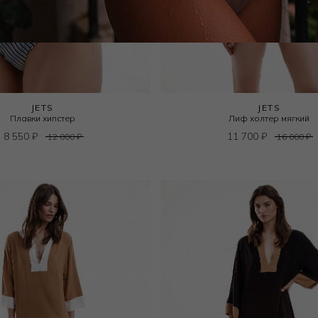
JETS
JETS
Плавки хипстер
Лиф холтер мягкий
8 550
₽
11 700
₽
12 000
₽
16 000
₽