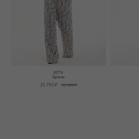
JETS
Брюки
15 750
₽
22 000
₽