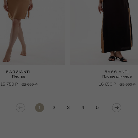
RAGGIANTI
RAGGIANTI
Платье
Платье длинное
15 750
₽
16 650
₽
22 000
₽
23 000
₽
1
2
3
4
5