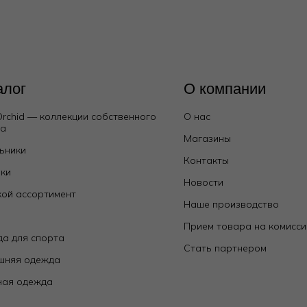
алог
О компании
Orchid — коллекции собственного
О нас
да
Магазины
ьники
Контакты
ки
Новости
ой ассортимент
Наше производство
е
Прием товара на комисс
а для спорта
Стать партнером
шняя одежда
ная одежда