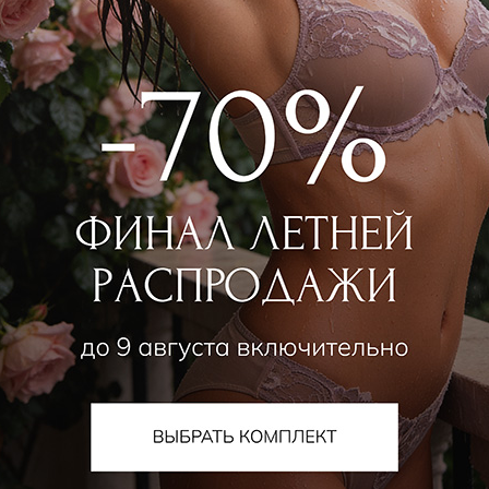
PLUTO
RAGGIANTI
Платье
Брюки
11 700
₽
16 650
₽
26 000
₽
31 000
₽