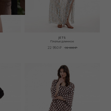
JETS
Платье длинное
22 950
₽
32 000
₽