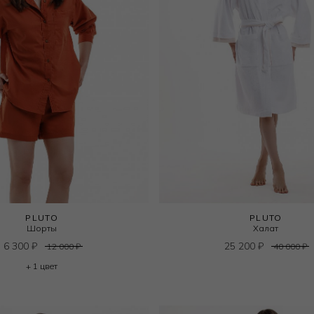
PLUTO
PLUTO
Шорты
Халат
6 300
₽
25 200
₽
12 000
₽
40 000
₽
+ 1 цвет