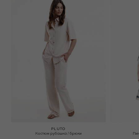
PLUTO
Костюм рубашка / брюки
Пи