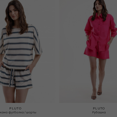
PLUTO
PLUTO
жама футболка / шорты
Рубашка