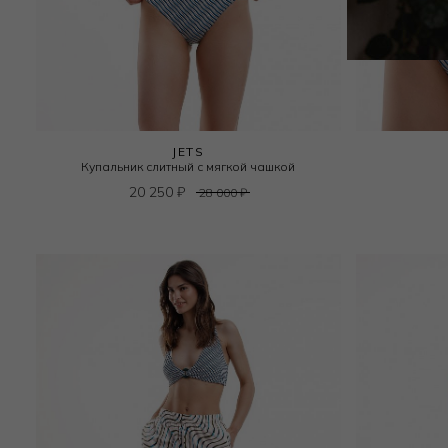
JETS
Купальник слитный с мягкой чашкой
20 250
₽
28 000
₽