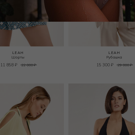
LEAH
LEAH
Шорты
Рубашка
11 858
₽
15 300
₽
22 000
₽
29 000
₽