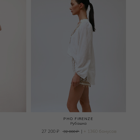
PHO FIRENZE
Рубашка
27 200
₽
|
+ 1360 бонусов
32 000
₽