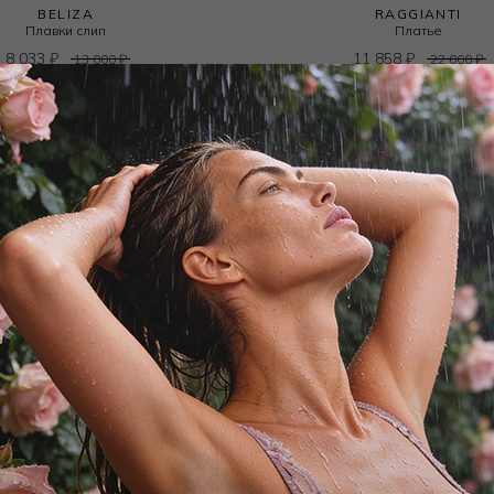
BELIZA
RAGGIANTI
Плавки слип
Платье
8 033
₽
11 858
₽
13 000
₽
22 000
₽