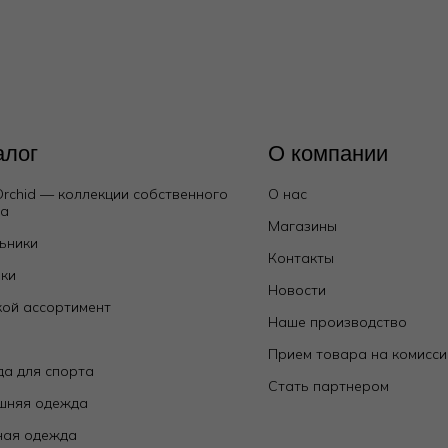
алог
О компании
Orchid — коллекции собственного
О нас
да
Магазины
ьники
Контакты
ки
Новости
ой ассортимент
Наше производство
е
Прием товара на комисс
а для спорта
Стать партнером
шняя одежда
ная одежда