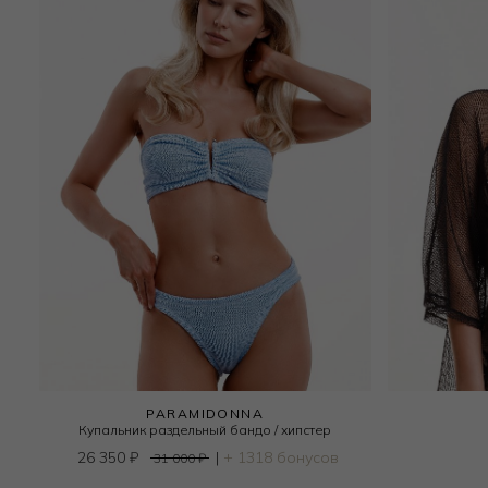
PARAMIDONNA
Купальник раздельный бандо / хипстер
26 350
₽
|
+ 1318 бонусов
31 000
₽