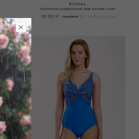
ROIDAL
Купальник раздельный лиф мягкий / слип
28 900
₽
|
+ 1445 бонусов
34 000
₽