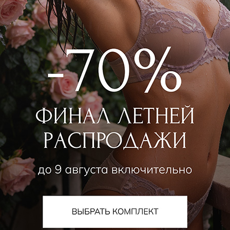
RMANNO SCERVINO
ICONIQUE
Блуза
Рубашка
43 988
₽
4 590
₽
100 000
₽
8 500
₽