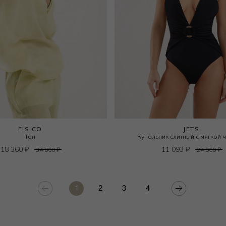
FISICO
JETS
Топ
Купальник слитный с мягкой 
18 360
₽
11 093
₽
34 000
₽
24 000
₽
1
2
3
4