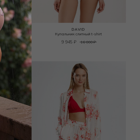
DAVID
Купальник слитный t-shirt
9 945
₽
16 000
₽