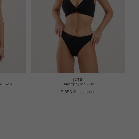
JETS
чашкой
Лиф треугольник
5 355
₽
12 000
₽