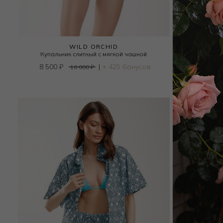
WILD ORCHID
E
Купальник слитный с мягкой чашкой
8 500
₽
|
+ 425 бонусов
10 000
₽