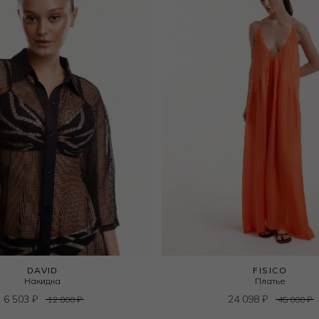
DAVID
FISICO
Накидка
Платье
6 503
₽
24 098
₽
12 000
₽
45 000
₽