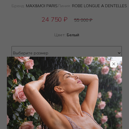
Бренд:
MAX&MOI PARIS
Линия:
ROBE LONGUE A DENTELLES
24 750
₽
55 000
₽
Цвет:
Белый
Определить размер
Наличие в магазинах
Добавить
в корзину
Добавить в избранное