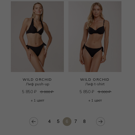
WILD ORCHID
WILD ORCHID
Лиф push-up
Лиф t-shirt
5 850
₽
5 850
₽
8 000
₽
9 000
₽
+ 1 цвет
+ 1 цвет
4
5
6
7
8