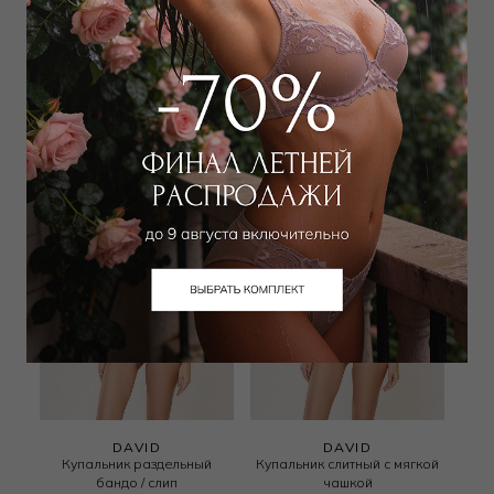
JETS
DAVID
Плавки слип
Купальник раздельный
треугольник / слип
6 300
₽
10 000
₽
8 100
₽
15 000
₽
DAVID
DAVID
Купальник раздельный
Купальник слитный с мягкой
бандо / слип
чашкой