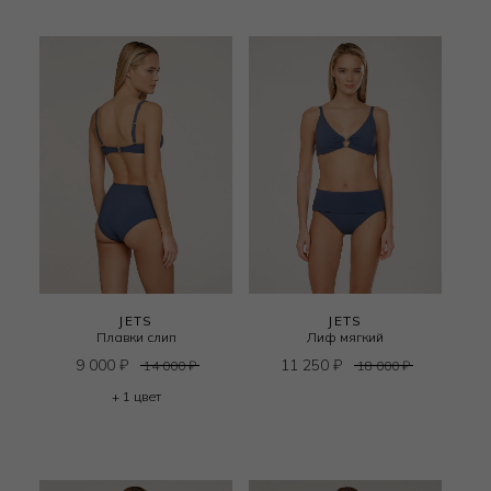
JETS
JETS
Плавки слип
Лиф мягкий
9 000
₽
11 250
₽
14 000
₽
18 000
₽
+ 1 цвет