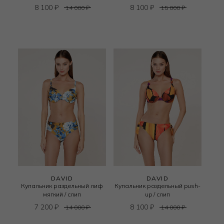
8 100
₽
8 100
₽
14 000
₽
15 000
₽
DAVID
DAVID
Купальник раздельный лиф
Купальник раздельный push-
мягкий / слип
up / слип
7 200
₽
8 100
₽
14 000
₽
14 000
₽